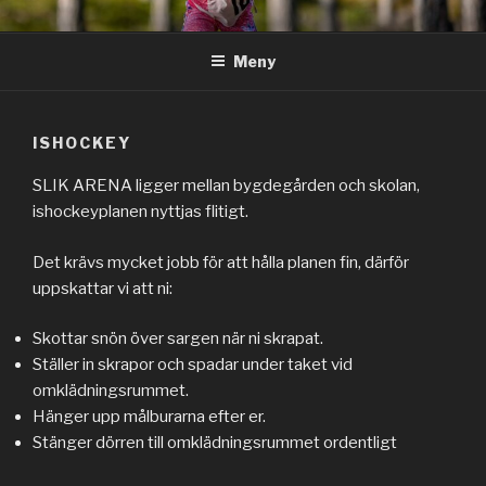
Hoppa
SLIK
Selja – Långlets IK
till
Meny
innehåll
ISHOCKEY
SLIK ARENA ligger mellan bygdegården och skolan,
ishockeyplanen nyttjas flitigt.
Det krävs mycket jobb för att hålla planen fin, därför
uppskattar vi att ni:
Skottar snön över sargen när ni skrapat.
Ställer in skrapor och spadar under taket vid
omklädningsrummet.
Hänger upp målburarna efter er.
Stänger dörren till omklädningsrummet ordentligt